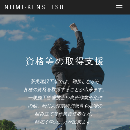
NIIMI-KENSETSU
Toggle
navigat
資格等の取得支援
新美建設工業では、勤務しながら
各種の資格を取得することが出来ます。
一級施工管理技士や高所作業所免許
の他、粉じん作業特別教育や足場の
組み立て等作業責任者など、
幅広く学ぶことが出来ます。