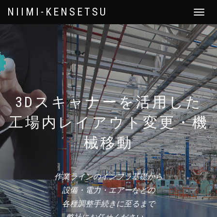
NIIMI-KENSETSU
NIIMI-KENSETSU
Toggle
Toggle
navigat
navigat
3Dスキャナーを活用した
工場内レイアウト変更・機
械移動
作業ラインのインフラ基礎から
設備・電力・エアーなどの
各種調整手続きに至るまで