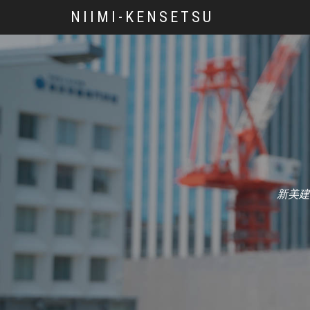
NIIMI-KENSETSU
新美建