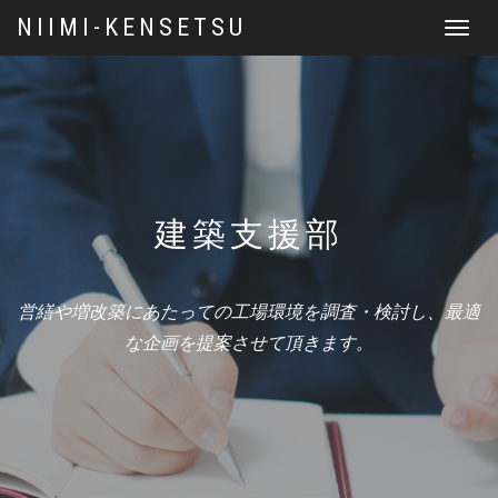
NIIMI-KENSETSU
Toggle
navigat
建築支援部
営繕や増改築にあたっての工場環境を調査・検討し、最適
な企画を提案させて頂きます。