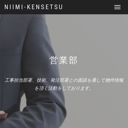
NIIMI-KENSETSU
Toggle
navigat
営業部
工事担当部署、技術、発注部署との面談を通して物件情報
を頂く活動をしております。