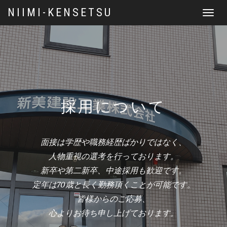
NIIMI-KENSETSU
Toggle
navigat
採用について
面接は学歴や職務経歴ばかりではなく、
人物重視の選考を
行っております。
新卒や第二新卒、中途採用も歓迎です。
定年は70歳と長く勤務頂くことが可能です。
皆様からのご応募、
心よりお待ち申し上げております。